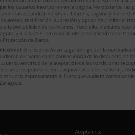
er especial cautela cuando decidan compartir su información 
que los usuarios incorporen en la página. No obstante, las 
omentarios, podrán solicitar a Llorens, Laguna y Riera E.S.P.
 acceso, rectificación, supresión y oposición, limitar el tr
ho a la portabilidad de los mismos. Todo ello, mediante esc
s, Laguna y Riera E.S.P.J. En caso de disconformidad con el tr
e Protección de Datos.
diccional
: El presente Aviso Legal se rige por la normativa 
 pudieran derivarse como consecuencia de lo dispuesto en la
 usuario, en virtud de la aceptación de las condiciones recog
era corresponderle. En cualquier caso, dentro de la jurisdic
io renuncia expresamente al fuero que pudiera corresponder
 Zaragoza.
Aceptamos:
acto