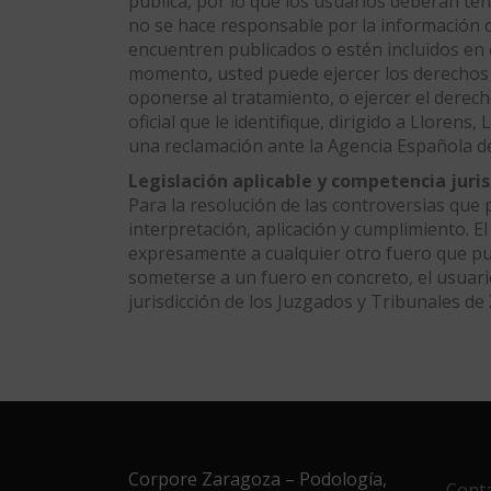
pública, por lo que los usuarios deberán ten
no se hace responsable por la información 
encuentren publicados o estén incluidos en c
momento, usted puede ejercer los derechos de
oponerse al tratamiento, o ejercer el derec
oficial que le identifique, dirigido a Lloren
una reclamación ante la Agencia Española d
Legislación aplicable y competencia juris
Para la resolución de las controversias que
interpretación, aplicación y cumplimiento. El
expresamente a cualquier otro fuero que pudi
someterse a un fuero en concreto, el usuar
jurisdicción de los Juzgados y Tribunales de
Corpore Zaragoza – Podología,
Cont