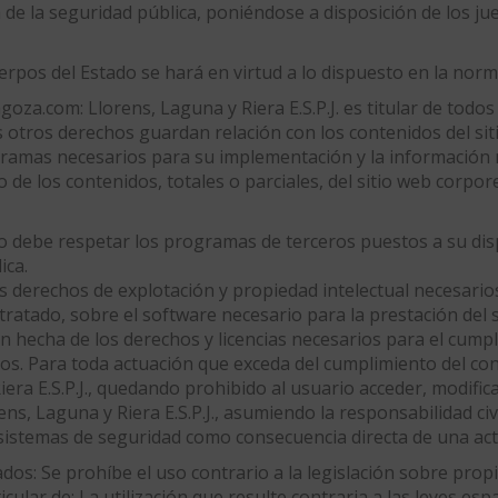
 de la seguridad pública, poniéndose a disposición de los jue
erpos del Estado se hará en virtud a lo dispuesto en la nor
za.com: Llorens, Laguna y Riera E.S.P.J. es titular de todo
os otros derechos guardan relación con los contenidos del si
gramas necesarios para su implementación y la información r
 de los contenidos, totales o parciales, del sitio web corp
io debe respetar los programas de terceros puestos a su disp
ica.
los derechos de explotación y propiedad intelectual necesario
ntratado, sobre el software necesario para la prestación del 
ón hecha de los derechos y licencias necesarios para el cumpl
s. Para toda actuación que exceda del cumplimiento del cont
era E.S.P.J., quedando prohibido al usuario acceder, modificar
ns, Laguna y Riera E.S.P.J., asumiendo la responsabilidad civ
 sistemas de seguridad como consecuencia directa de una act
dos: Se prohíbe el uso contrario a la legislación sobre propi
ticular de: La utilización que resulte contraria a las leyes es