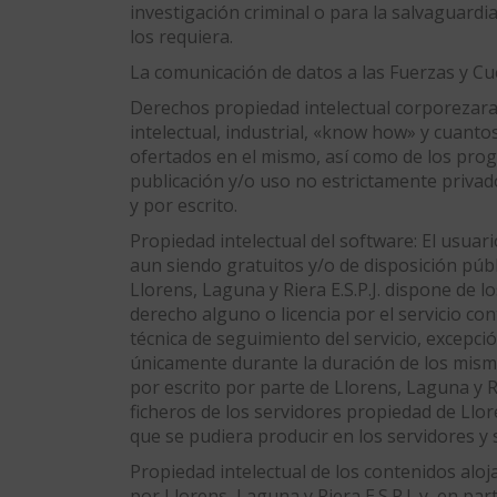
investigación criminal o para la salvaguardia
los requiera.
La comunicación de datos a las Fuerzas y Cu
Derechos propiedad intelectual corporezarago
intelectual, industrial, «know how» y cuant
ofertados en el mismo, así como de los pro
publicación y/o uso no estrictamente privado
y por escrito.
Propiedad intelectual del software: El usuar
aun siendo gratuitos y/o de disposición públ
Llorens, Laguna y Riera E.S.P.J. dispone de 
derecho alguno o licencia por el servicio co
técnica de seguimiento del servicio, excepci
únicamente durante la duración de los mismo
por escrito por parte de Llorens, Laguna y Ri
ficheros de los servidores propiedad de Llore
que se pudiera producir en los servidores y
Propiedad intelectual de los contenidos aloja
por Llorens, Laguna y Riera E.S.P.J. y, en par