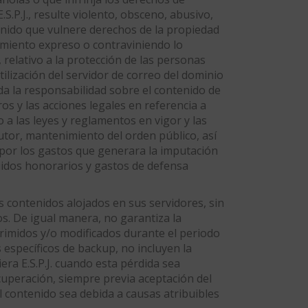
S.P.J., resulte violento, obsceno, abusivo,
tenido que vulnere derechos de la propiedad
timiento expreso o contraviniendo lo
relativo a la protección de las personas
utilización del servidor de correo del dominio
oda la responsabilidad sobre el contenido de
os y las acciones legales en referencia a
 a las leyes y reglamentos en vigor y las
autor, mantenimiento del orden público, así
. por los gastos que generara la imputación
luidos honorarios y gastos de defensa
los contenidos alojados en sus servidores, sin
os. De igual manera, no garantiza la
primidos y/o modificados durante el periodo
 específicos de backup, no incluyen la
ra E.S.P.J. cuando esta pérdida sea
ecuperación, siempre previa aceptación del
el contenido sea debida a causas atribuibles