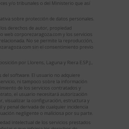
ces y/o tribunales o del Ministerio que así
mativa sobre protección de datos personales.
s los derechos de autor, propiedad
tio web corporezaragoza.com y los servicios
elacionada. No se permite la reproducción,
orezaragoza.com sin el consentimiento previo
osición por Llorens, Laguna y Riera E.SP.J.,
s del software. El usuario no adquiere
servicio, ni tampoco sobre la información
imiento de los servicios contratados y
rato, el usuario necesitará autorización
, visualizar la configuración, estructura y
il y penal derivada de cualquier incidencia
uación negligente o maliciosa por su parte.
edad intelectual de los servicios prestados
pañolas o que infrinja los derechos de