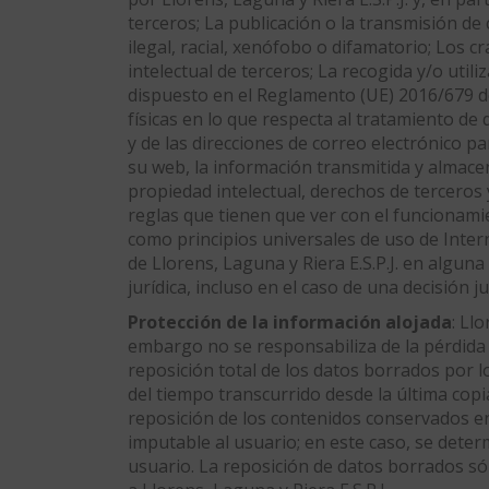
terceros; La publicación o la transmisión de 
ilegal, racial, xenófobo o difamatorio; Los
intelectual de terceros; La recogida y/o uti
dispuesto en el Reglamento (UE) 2016/679 de
físicas en lo que respecta al tratamiento de 
y de las direcciones de correo electrónico p
su web, la información transmitida y almacena
propiedad intelectual, derechos de terceros 
reglas que tienen que ver con el funcionamie
como principios universales de uso de Intern
de Llorens, Laguna y Riera E.S.P.J. en algun
jurídica, incluso en el caso de una decisión jud
Protección de la información alojada
: Ll
embargo no se responsabiliza de la pérdida o
reposición total de los datos borrados por 
del tiempo transcurrido desde la última copia
reposición de los contenidos conservados en 
imputable al usuario; en este caso, se deter
usuario. La reposición de datos borrados sól