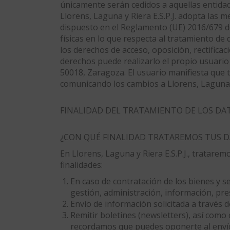
únicamente serán cedidos a aquellas entidad
Llorens, Laguna y Riera E.S.P.J. adopta las 
dispuesto en el Reglamento (UE) 2016/679 de
físicas en lo que respecta al tratamiento de
los derechos de acceso, oposición, rectificac
derechos puede realizarlo el propio usuario 
50018, Zaragoza. El usuario manifiesta que t
comunicando los cambios a Llorens, Laguna y 
FINALIDAD DEL TRATAMIENTO DE LOS DA
¿CON QUÉ FINALIDAD TRATAREMOS TUS 
En Llorens, Laguna y Riera E.S.P.J., tratare
finalidades:
En caso de contratación de los bienes y s
gestión, administración, información, pres
Envío de información solicitada a través
Remitir boletines (newsletters), así com
recordamos que puedes oponerte al envío