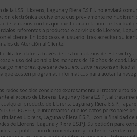
n de la LSSI. Llorens, Laguna y Riera E.S.P.J. no enviará com
ación electrónica equivalente que previamente no hubieran 
so de usuarios con los que exista una relación contractual pre
iales referentes a productos o servicios de Llorens, Laguna 
n el cliente. En todo caso, el usuario, tras acreditar su ident
nales de Atención al Cliente.
 facilita los datos a través de los formularios de este web 
eso y uso del portal a los menores de 18 años de edad. Llore
argo menores, que será de su exclusiva responsabilidad si
ma que existen programas informáticos para acotar la navega
 las redes sociales consiente expresamente el tratamiento de
e el acceso de Llorens, Laguna y Riera E.S.P.J. al tratamien
e cualquier producto de Llorens, Laguna y Riera E.S.P.J. apa
EUROPEO, le informamos que los datos personales de los
o titular es Llorens, Laguna y Riera E.S.P.J. con la finalidad 
idades de Llorens, Laguna y Riera E.S.P.J. Su petición para co
dos. La publicación de comentarios y contenidos en las rede