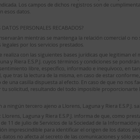
indicada. Los campos de dichos registros son de cumplimenta
an esos datos.
S DATOS PERSONALES RECABADOS?
ervarán mientras se mantenga la relación comercial o no so
 legales por los servicios prestados.
e realiza con las siguientes bases jurídicas que legitiman el 
guna y Riera E.S.P.J. cuyos términos y condiciones se pondrán
nsentimiento libre, específico, informado e inequívoco, en 
ad, que tras la lectura de la misma, en caso de estar confor
 de una casilla dispuesta al efecto. En caso de que no nos fa
 solicitud, resultando del todo imposible proporcionarte la
 ningún tercero ajeno a Llorens, Laguna y Riera E.S.P.J. sal
 Llorens, Laguna y Riera E.S.P.J. informa de que, como prest
 de 11 de julio de Servicios de la Sociedad de la Información 
 imprescindible para identificar el origen de los datos alo
os datos no afecta al secreto de las comunicaciones y sólo po