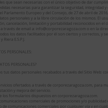
es que sean necesarias con el único objetivo de dar cumplim
medidas necesarias para garantizar la seguridad, integridad y
l Parlamento Europeo y del Consejo, de 27 de abril de 2016, 
 datos personales y a la libre circulación de los mismos. El 
ión, cancelación, limitación y portabilidad reconocidos en el c
a través de email a: info@corporezaragoza.com o en la direcc
odos los datos facilitados por él son ciertos y correctos, y
Riera E.S.P.J.
TOS PERSONALES:
DATOS PERSONALES?
mos tus datos personales recabados a través del Sitio Web: 
ervicios ofertados a través de corporezaragoza.com, para ma
tación y mejora del servicio.
 de los formularios dispuestos en corporezaragoza.com.
o comunicaciones comerciales de promociones y/o publicidad 
 de comunicaciones comerciales por cualquier vía y en cua