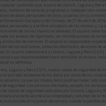
cualquier contenido que, a juicio de Llorens, Laguna y Riera E.
 cracks, números de serie de programas o cualquier otro con
lización de datos personales de otros usuarios sin su consen
l Parlamento Europeo y del Consejo, de 27 de abril de 2016, 
datos personales y a la libre circulación de los mismos y; La 
ara el envío de correo masivo no deseado. El usuario tiene t
da, los enlaces de hipertexto, las reivindicaciones de tercer
y protección de menores. El usuario es responsable respecto
nto del servicio online, comercio electrónico, derechos de 
et. El usuario indemnizará a Llorens, Laguna y Riera E.S.P.J
a causa cuya responsabilidad fuera atribuible al usuario, inc
icial no definitiva.
orens, Laguna y Riera E.S.P.J. realiza copias de seguridad de 
 el borrado accidental de los datos por parte de los usuari
los usuarios, ya que los citados datos podrían haber sido su
 de seguridad. Los servicios ofertados, excepto los servicios
las copias de seguridad realizadas por Llorens, Laguna y Rie
minará una tarifa acorde a la complejidad y volumen de la r
o está incluida en el precio del servicio cuando la pérdida d