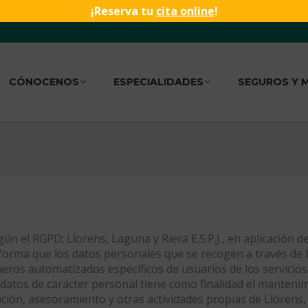
¡Reserva tu
cita online
!
CÓNOCENOS
ESPECIALIDADES
SEGUROS Y 
ún el RGPD: Llorens, Laguna y Riera E.S.P.J., en aplicación d
forma que los datos personales que se recogen a través de l
eros automatizados específicos de usuarios de los servicios d
atos de carácter personal tiene como finalidad el mantenimi
ón, asesoramiento y otras actividades propias de Llorens, L