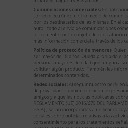
a Llorens, Laguna y Riera E.S.P.J.
Comunicaciones comerciales:
En aplicació
correo electrónico u otro medio de comunic
por los destinatarios de las mismas. En el ca
autorizado al envío de comunicaciones comerc
inicialmente fueron objeto de contratación co
más información comercial a través de los ca
Política de protección de menores
: Quien
ser mayor de 18 años. Queda prohibido el acc
personas mayores de edad que tengan a su c
solicitar algún producto. También les infor
determinados contenidos.
Redes sociales:
Al seguir nuestro perfil en
de privacidad. También consiente expresament
amigos y a que las noticias publicadas sobr
REGLAMENTO (UE) 2016/679 DEL PARLAMENTO 
E.S.P.J., serán incorporados a un fichero cuy
sociales sobre noticias relativas a las activ
consentimiento para los tratamientos señala