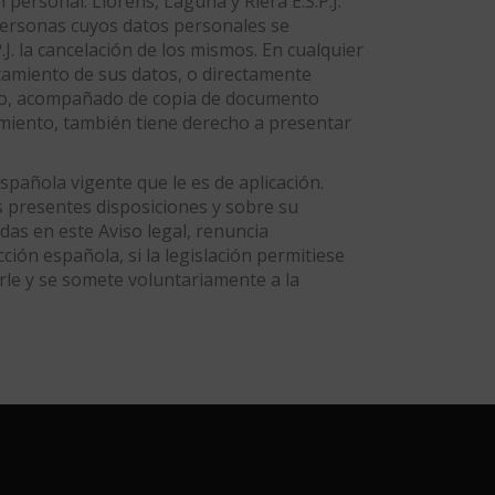
personal. Llorens, Laguna y Riera E.S.P.J.
personas cuyos datos personales se
J. la cancelación de los mismos. En cualquier
atamiento de sus datos, o directamente
rito, acompañado de copia de documento
atamiento, también tiene derecho a presentar
española vigente que le es de aplicación.
s presentes disposiciones y sobre su
idas en este Aviso legal, renuncia
ción española, si la legislación permitiese
le y se somete voluntariamente a la