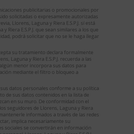
unicaciones publicitarias o promocionales por
sido solicitadas o expresamente autorizadas
via, Llorens, Laguna y Riera E.S.P.J. sí está
y Riera E.S.P.J. que sean similares a los que
idad, podrá solicitar que no se le haga llegar
y acepta su tratamiento declara formalmente
ns, Laguna y Riera E.S.P.J. recuerda a las
 algún menor incorpora sus datos para
ción mediante el filtro o bloqueo a
 sus datos personales conforme a su política
to de sus datos contenidos en la lista de
rezcan en su muro. De conformidad con el
 seguidores de Llorens, Laguna y Riera
de mantenerle informados a través de las redes
nectar, implica necesariamente su
s sociales se convertirán en información