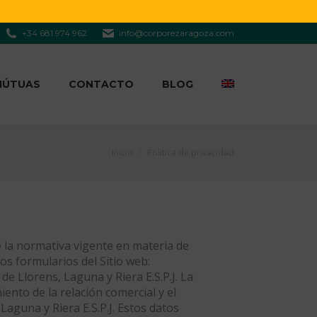
+34 681 974 962
info@corporezaragoza.com
MÚTUAS
CONTACTO
BLOG
Estás aquí:
Inicio
Política de privacidad
e la normativa vigente en materia de
os formularios del Sitio web:
e Llorens, Laguna y Riera E.S.P.J. La
ento de la relación comercial y el
aguna y Riera E.S.P.J. Estos datos