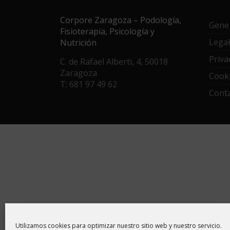
Corpore Zaragoza – Podología,
Gener
Fisioterapia, Psicología y
Legal
Nutrición
Priva
C. de Rafael Alberti, 4, 50018
Zaragoza
Cooki
T: 681 97 49 62
Cont
Utilizamos cookies para optimizar nuestro sitio web y nuestro servicio.