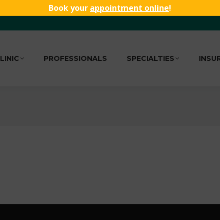
Book your
appointment online
!
LINIC
PROFESSIONALS
SPECIALTIES
INSU