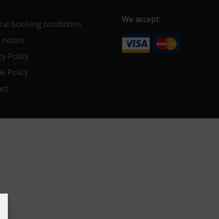
We accept:
al booking conditions
 notice
cy Policy
e Policy
act